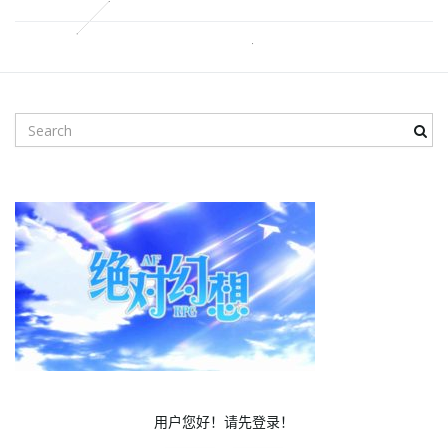
i
S
g
e
a
r
a
c
h
k
e
t
y
w
o
r
i
d
用户您好！请先登录！