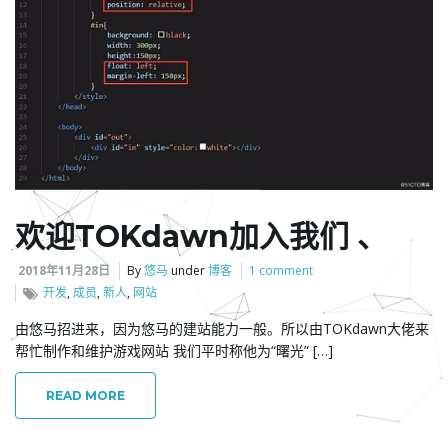
l
e
欢迎TOKdawn加入我们 、
n
2018年11月28日
By
悠马
under
博客
1 comment
开发
,
成员
,
新人
,
网站
a
由悠马招进来，因为悠马的建站能力一般。所以由TOKdawn大佬来
帮忙制作和维护游戏网站 我们平时称他为“曙光” […]
READ MORE
v