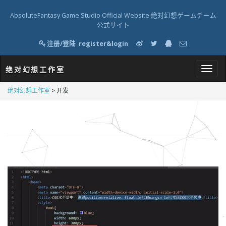
AbsoluteFantasy Game Studio Official Website 絶対幻想ゲームチーム
公式サイト
注册/登陆
register&login
绝对幻想工作室
T
绝对幻想工作室
>
开发
o
g
g