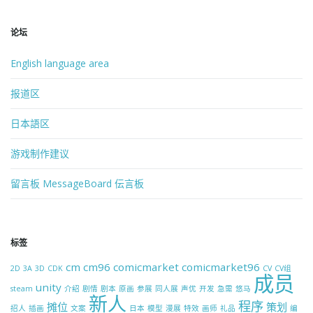
论坛
English language area
报道区
日本語区
游戏制作建议
留言板 MessageBoard 伝言板
标签
cm
cm96
comicmarket
comicmarket96
2D
3A
3D
CDK
CV
CV组
成员
unity
steam
介绍
剧情
剧本
原画
参展
同人展
声优
开发
急需
悠马
新人
程序
摊位
策划
招人
插画
文案
日本
模型
漫展
特效
画师
礼品
编