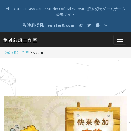
AbsoluteFantasy Game Studio Official Website 絶対幻想ゲームチーム
公式サイト
注册/登陆
register&login
绝对幻想工作室
T
绝对幻想工作室
>
steam
o
g
g