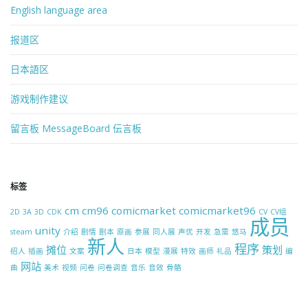
English language area
报道区
日本語区
游戏制作建议
留言板 MessageBoard 伝言板
标签
cm
cm96
comicmarket
comicmarket96
2D
3A
3D
CDK
CV
CV组
成员
unity
steam
介绍
剧情
剧本
原画
参展
同人展
声优
开发
急需
悠马
新人
程序
摊位
策划
招人
插画
文案
日本
模型
漫展
特效
画师
礼品
编
网站
曲
美术
视频
问卷
问卷调查
音乐
音效
骨骼