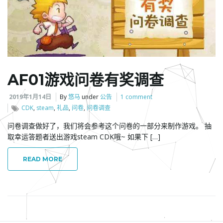
l
e
AF01游戏问卷有奖调查
2019年1月14日
By
悠马
under
公告
1 comment
CDK
,
steam
,
礼品
,
问卷
,
问卷调查
n
问卷调查做好了，我们将会参考这个问卷的一部分来制作游戏。 抽
取幸运答题者送出游戏steam CDK哦~ 如果下 […]
a
READ MORE
v