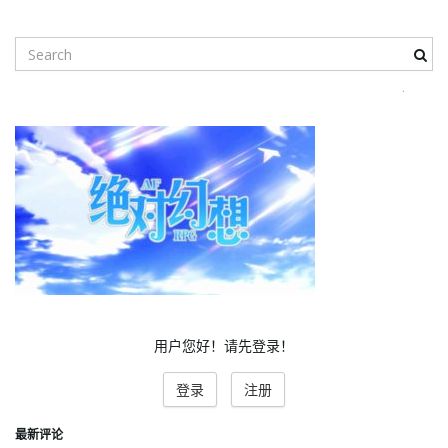
i
S
e
a
r
g
c
h
k
e
a
y
w
o
r
t
d
用户您好！请先登录！
i
登录
注册
最新评论