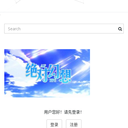
i
S
e
g
a
r
c
h
a
k
e
y
w
t
o
r
d
i
用户您好！请先登录！
登录
注册