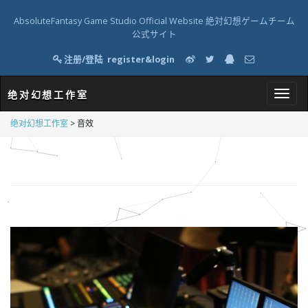
AbsoluteFantasy Game Studio Official Website 絶対幻想ゲームチーム
公式サイト
注册/登陆
register&login
绝对幻想工作室
T
绝对幻想工作室
>
音效
o
g
g