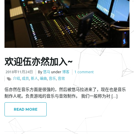
l
e
欢迎伍亦然加入~
n
2018年11月24日
By
悠马
under
博客
1 comment
介绍
,
成员
,
新人
,
编曲
,
音乐
,
音效
伍亦然在音乐方面是很强的，然后被悠马拉进来了，现在也是音乐
a
制作人呢。负责游戏的音乐与音效制作。 我们一般称为衬 […]
READ MORE
v