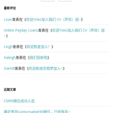
o
最新评论
Loan
发表在《
欢迎Yoko加入我们 CV（声优）组~
》
n
Online Payday Loans
发表在《
欢迎Yoko加入我们 CV（声优）组
~
》
Leigh
发表在《
欢迎牧星加入！
》
Kaleigh
发表在《
我们招新啦
》
Darrell
发表在《
欢迎新成员嵇梦加入~
》
近期文章
CM96摊位成功入选
确定参加comicmarket96摊位，已经报名~