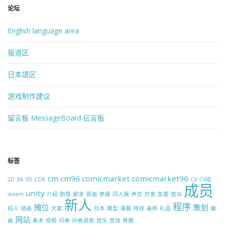
论坛
English language area
报道区
日本語区
游戏制作建议
留言板 MessageBoard 伝言板
标签
cm
cm96
comicmarket
comicmarket96
2D
3A
3D
CDK
CV
CV组
成员
unity
steam
介绍
剧情
剧本
原画
参展
同人展
声优
开发
急需
悠马
新人
程序
摊位
策划
招人
插画
文案
日本
模型
漫展
特效
画师
礼品
编
网站
曲
美术
视频
问卷
问卷调查
音乐
音效
骨骼