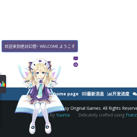
欢迎来到绝对幻想~ WELCOME ようこそ
网站主页
home page
最新消息
开发进度
©Absolute Fantasy Original Games. All Rights Reserv
Powered by
Yuuma
Delicately crafted using
Franz