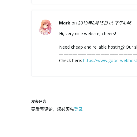
Mark
on
2019年8月15日 at 下午4:46
Hi, very nice website, cheers!
—————————————————
Need cheap and reliable hosting? Our s
—————————————————
Check here:
https://www.good-webhost
发表评论
要发表评论，您必须先
登录
。