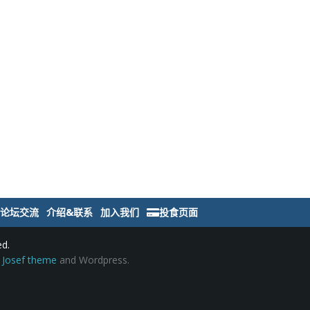
论坛交流
介绍&联系
加入我们
投食页面
ed.
 Josef theme
and Wordpress.