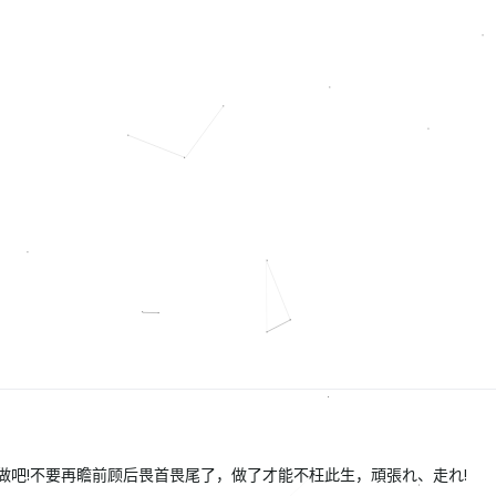
做吧!不要再瞻前顾后畏首畏尾了，做了才能不枉此生，頑張れ、走れ!