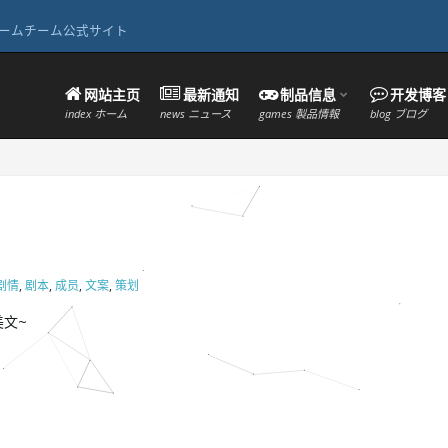
e 絶対幻想ゲームチーム公式サイト
网站主页
最新通知
制品信息
开发博客
index ホーム
news ニュース
games 製品情報
blog ブログ
剧情
,
剧本
,
成员
,
文案
,
策划
文~