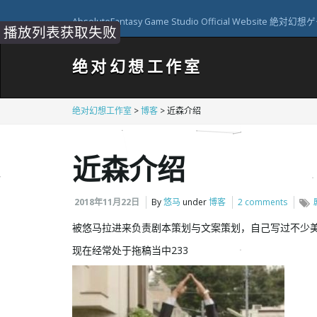
AbsoluteFantasy Game Studio Official Websit
欢迎访问绝对幻想工作室
绝对幻想工作室
绝对幻想工作室
>
博客
>
近森介绍
近森介绍
2018年11月22日
By
悠马
under
博客
2 comments
被悠马拉进来负责剧本策划与文案策划，自己写过不少美
现在经常处于拖稿当中233