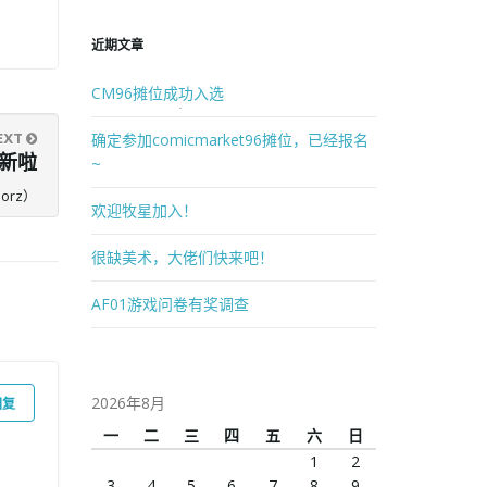
近期文章
CM96摊位成功入选
确定参加comicmarket96摊位，已经报名
EXT
新啦
~
rz）
欢迎牧星加入！
很缺美术，大佬们快来吧！
AF01游戏问卷有奖调查
2026年8月
回复
一
二
三
四
五
六
日
1
2
3
4
5
6
7
8
9