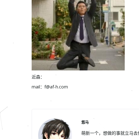
近森：
mail：
f@af-h.com
悠马
萌新一个，想做的事就立马去