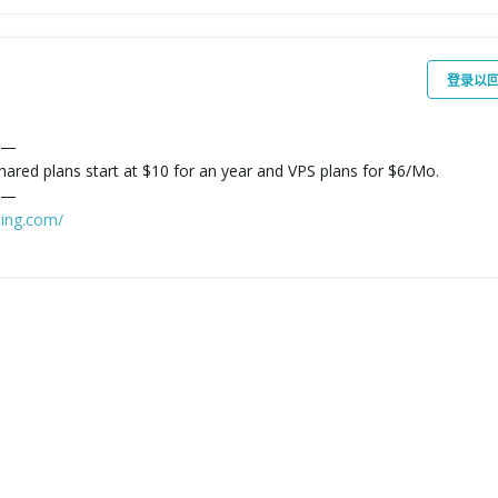
登录以
—
hared plans start at $10 for an year and VPS plans for $6/Mo.
—
ing.com/