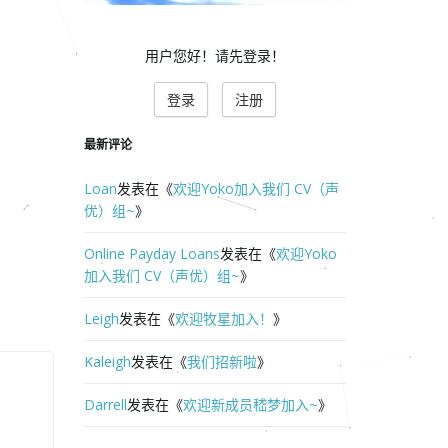
r
d
用户您好！请先登录！
登录
注册
最新评论
Loan
发表在《
欢迎Yoko加入我们 CV（声
优）组~
》
Online Payday Loans
发表在《
欢迎Yoko
加入我们 CV（声优）组~
》
Leigh
发表在《
欢迎牧星加入！
》
Kaleigh
发表在《
我们招新啦
》
Darrell
发表在《
欢迎新成员嵇梦加入~
》