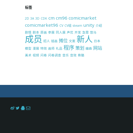
标签
cm
cm96
comicmarket
2D
3A
3D
CDK
comicmarket96
unity
CV
CV组
steam
介绍
剧情
剧本
原画
参展
同人展
声优
开发
急需
悠马
成员
新人
摊位
招人
插画
文案
日本
程序
策划
网站
模型
漫展
特效
画师
礼品
编曲
美术
视频
问卷
问卷调查
音乐
音效
骨骼