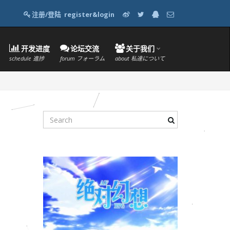
注册/登陆
register&login
开发进度
论坛交流
关于我们
schedule 進捗
forum フォーラム
about 私達について
S
e
a
r
c
h
k
e
y
w
o