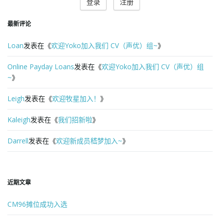
登录
注册
o
最新评论
Loan
发表在《
欢迎Yoko加入我们 CV（声优）组~
》
n
Online Payday Loans
发表在《
欢迎Yoko加入我们 CV（声优）组
~
》
Leigh
发表在《
欢迎牧星加入！
》
Kaleigh
发表在《
我们招新啦
》
Darrell
发表在《
欢迎新成员嵇梦加入~
》
近期文章
CM96摊位成功入选