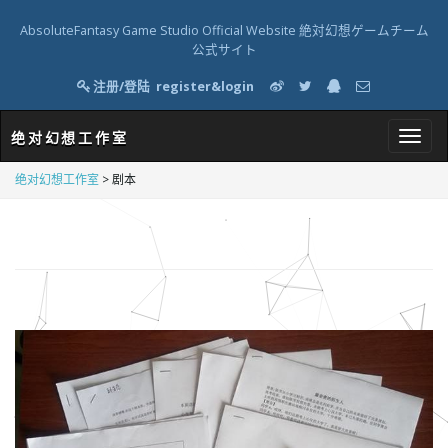
AbsoluteFantasy Game Studio Official Website 絶対幻想ゲームチーム
公式サイト
注册/登陆
register&login
绝对幻想工作室
T
绝对幻想工作室
>
剧本
o
g
g