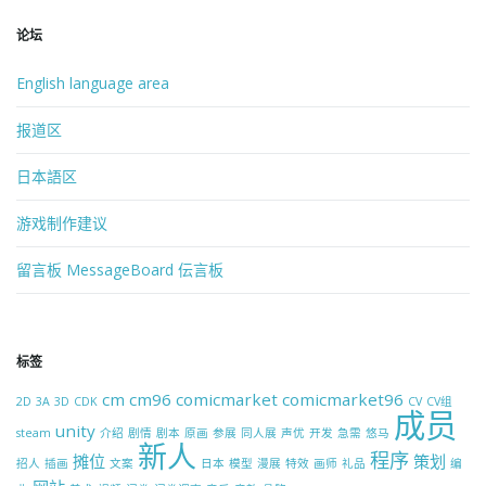
论坛
English language area
报道区
日本語区
游戏制作建议
留言板 MessageBoard 伝言板
标签
cm
cm96
comicmarket
comicmarket96
2D
3A
3D
CDK
CV
CV组
成员
unity
steam
介绍
剧情
剧本
原画
参展
同人展
声优
开发
急需
悠马
新人
程序
摊位
策划
招人
插画
文案
日本
模型
漫展
特效
画师
礼品
编