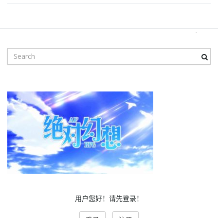
i
S
g
e
a
r
c
a
h
k
e
y
t
w
o
r
d
i
用户您好！请先登录！