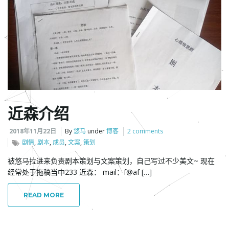
l
e
近森介绍
n
2018年11月22日
By
悠马
under
博客
2 comments
剧情
,
剧本
,
成员
,
文案
,
策划
被悠马拉进来负责剧本策划与文案策划，自己写过不少美文~ 现在
a
经常处于拖稿当中233 近森： mail：f@af […]
READ MORE
v